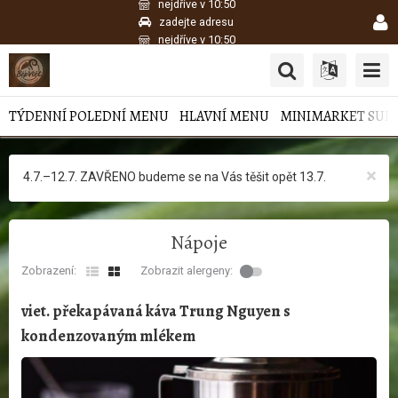
nejdříve v 10:50
zadejte adresu
nejdříve v 10:50
TÝDENNÍ POLEDNÍ MENU
HLAVNÍ MENU
MINIMARKET SUR
×
4.7.–12.7. ZAVŘENO budeme se na Vás těšit opět 13.7.
Nápoje
Zobrazení:
Zobrazit alergeny:
viet. překapávaná káva Trung Nguyen s
kondenzovaným mlékem